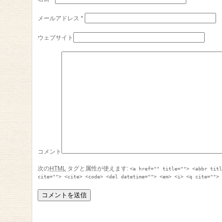
メールアドレス
*
ウェブサイト
コメント
次の
HTML
タグと属性が使えます:
<a href="" title=""> <abbr tit
cite=""> <cite> <code> <del datetime=""> <em> <i> <q cite="">