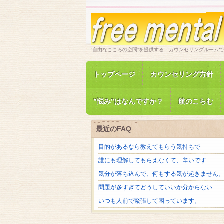
”自由なこころの空間”を提供する カウンセリングルーム
トップページ
カウンセリング方針
”悩み”はなんですか？
航のこらむ
最近のFAQ
目的があるなら教えてもらう気持ちで
誰にも理解してもらえなくて、辛いです
気分が落ち込んで、何もする気が起きません
問題が多すぎてどうしていいか分からない
いつも人前で緊張して困っています。