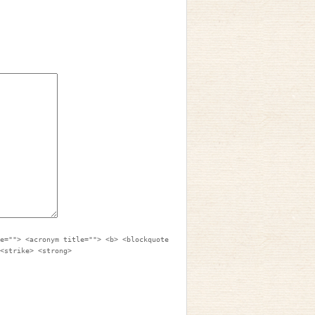
le=""> <acronym title=""> <b> <blockquote
 <strike> <strong>