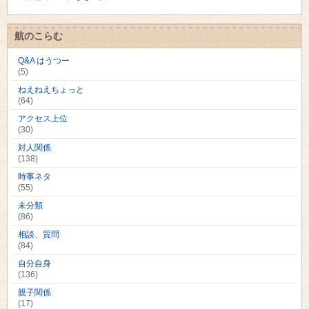
航のこらむ
Q&A はうつー
(5)
ねえねえちょっと
(64)
アクセス上位
(30)
対人関係
(138)
時事ネタ
(55)
未分類
(86)
相談、質問
(84)
自分自身
(136)
親子関係
(17)