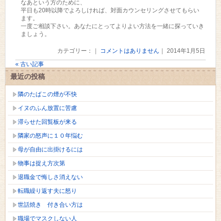
なあという方のために、
平日も20時以降でよろしければ、対面カウンセリングさせてもらい
ます。
一度ご相談下さい。あなたにとってよりよい方法を一緒に探っていき
ましょう。
カテゴリー：｜
コメントはありません
｜ 2014年1月5日
« 古い記事
最近の投稿
隣のたばこの煙が不快
イヌのふん放置に苦慮
滞らせた回覧板が来る
隣家の怒声に１０年悩む
母が自由に出掛けるには
物事は捉え方次第
退職金で悔しさ消えない
転職繰り返す夫に怒り
世話焼き 付き合い方は
職場でマスクしない人