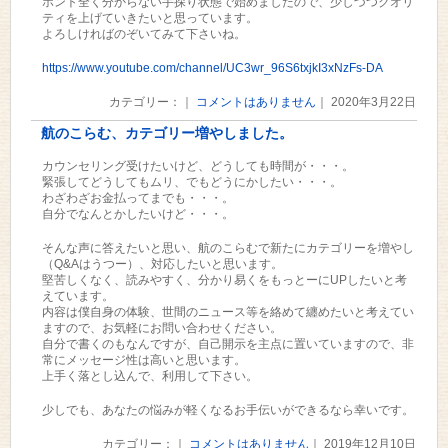
ホント全く分からない手探り状態で始めましたので、少しづつクオリ
ティを上げていきたいと思っています。
よろしければのぞいてみて下さいね。
https://www.youtube.com/channel/UC3wr_96S6txjkI3xNzFs-DA
カテゴリー：｜
コメントはありません
｜ 2020年3月22日
航のこらむ、カテゴリー増やしました。
カウンセリング受けたいけど、どうしても時間が・・・。
緊張してどうしてもムリ、でもどうにかしたい・・・。
わざわざお金払ってまでも・・・。
自分でなんとかしたいけど・・・。
そんな声に答えたいと思い、航のこらむで新たにカテゴリーを増やし
（Q&Aはうつー）、対応したいと思います。
堅苦しくなく、読みやすく、分かり易くをもっとーにUPしたいと考
えています。
内容は僕自身の体験、世間のニュース等を絡めて纏めたいと考えてい
ますので、お気軽にお問い合わせください。
自分で書くのもなんですが、自己開示を主点に置いていますので、非
常にメッセージ性は高いと思います。
上手く落とし込んで、利用して下さい。
少しでも、あなたの悩みが軽くなるお手伝いができるなら幸いです。
カテゴリー：｜
コメントはありません
｜ 2019年12月10日