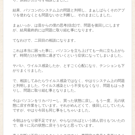
結果、パソコンのシステム上の問題と判明し、まぁしばらくそのアプ
リを使わなくとも問題ないかと判断し、そのままにしました。
まぁいっか、は昔からの僕の思考(信念)で、問題を後回しにします
が、結局最終的には問題に取り組む事になります。
てなわけで、二回目の相談になります。
これは本当に困った事に、パソコンを立ち上げても一向に立ち上がら
ず、時間だけが無情に過ぎていくという症状になってしまいました。
ヤバい、ウイルス感染したか、とすごく心配になり、テンションも下
がりまくりました。
で、相談してみたらウイルス感染ではなく、やはりシステム上の問題
と判明しました。ウイルス感染という不安もなくなり、問題もはっき
りし、問題に取り組む事となりました。
今はパソコンをリカバリーし、買った状態に戻し、もう一度、元の状
態に戻す作業をしています。それがめんどくて、後回しにしていたん
ですが、やはり今回も同じ事をしちゃいました。
今朝はかなり寝不足ですが、やらなければという踏ん切りもついたの
で、徐々に元の状態に戻そうかなと思っています。