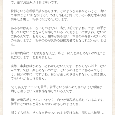
で、是非お読み頂ければ幸いです。
投影という心理学用語があります。どのような内容かというと、書い
て字のごとく”影を投げる”、つまり”自分が持っている不快な思考や感
情を吐き出し、相手に投げる”となります。
あるものはある、ないものはない、当たり前ですよね。では、相手が
思っていないことを自分が感じているっておかしいですよね。ないの
にあるんです。もちろん、相手が気を使い、本当の事を言わないって
のもありますが、相手の心が読める超能力者でもなければわかりませ
ん。
前回の内容に、”お酒好きな人は、私と一緒だと楽しめないのでは”と
気になります、とありました。
実際、事実は確かめないとわからないんです。わからない以上、ない
んです。では、楽しめないのでは、というのはどこにあるんでしょ
う。自分の中に、ですよね。自分が楽しめさせられない、と置き換え
てもいいかもしれません。
“とりあえずビール”も苦手。苦手という後ろめたさのような感情が、
周りと違うという違和感を感じているんです。
周りが違和感を抱くのではなく、自分が違和感を感じているんです。
勝手にとつけると分かりやすいかもしれませんね。
弱くても好き、そんな自分をありのまま受け入れ、周りにも確認し、