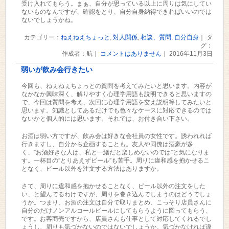
受け入れてもらう。まぁ、自分が思っている以上に周りは気にしてい
ないものなんですが、確認をとり、自分自身納得できればいいのでは
ないでしょうかね。
カテゴリー：
ねえねえちょっと
,
対人関係
,
相談、質問
,
自分自身
｜ タ
グ：
作成者：航｜
コメントはありません
｜ 2016年11月3日
弱いが飲み会行きたい
今回も、ねぇねぇちょっとの質問を考えてみたいと思います。内容が
なかなか興味深く、解りやすく心理学用語も説明できると思いますの
で、今回は質問を考え、次回に心理学用語を交え説明等してみたいと
思います。知識としてあるだけでも色々なケースに対応できるのでは
ないかと個人的には思います。それでは、お付き合い下さい。
お酒は弱い方ですが、飲み会は好きな会社員の女性です。誘われれば
行きますし、自分から企画することも。友人や同僚は酒豪が多
く、”お酒好きな人は、私と一緒だと楽しめないのでは”と気になりま
す。一杯目の”とりあえずビール”も苦手。周りに違和感を抱かせるこ
となく、ビール以外を注文する方法はありますか。
さて、周りに違和感を抱かせることなく、ビール以外の注文をした
い、と望んでるわけですが、周りを巻き込んでしまうのはどうでしょ
うか。つまり、お酒の注文は自分で取りまとめ、こっそり店員さんに
自分のだけノンアルコールビールにしてもらうように図ってもらう、
です。お客商売ですから、店員さんも仕事として対応してくれるでし
ょうし、周りも気づかないのではないでしょうか。気づかなければ違