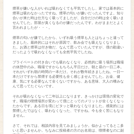
煙草が嫌いな人がいれば吸わなくても平気でしたし、家では基本的に
煙草は吸わなかったですね。煙草の匂いが嫌いだったんですよ。知り
合いが来た時は仕方なく吸ってましたが、自分だけの時は全く吸いま
せんでした。部屋が臭くなるのが嫌だったんです。わがままだとよく
言われましたが・・・。
煙草の匂いが嫌でしたから、いずれ吸う煙草も人とはちょっと違って
きました。最終的にはそれが原因で、飲み会でも吸えなくなりまし
た。お酒と煙草は付き物だ、なんて思っていたんですが、僕の勘違い
だったようで吸わなくなっても全然平気でしたね。
プライベートの付き合いでも吸わなくなり、必然的に吸う場所は職場
の休憩中のみ。職場ですからもちろん平日だけ。朝と昼の一日二本。
それがいずれ朝の時間の一本だけ。それが数年続きましたね。一日一
本だけですから禁煙する必要性も全く感じませんでした。お金、健
康、気にする必要なんて全くないですから、ある意味、大人の嗜みな
んて思ってたぐらいです。
それが吸わなくなって二年以上になります。きっかけは環境の変化で
す。職場の喫煙場所が変わって僕にとってのメリットが全くなくなっ
たからです。ある日を境にピタッと吸わなくなりました。感覚的には
禁煙したではなく、吸わなくなった、ですかね。今も全く苦にもなり
ません。
さて、それでは、相談内容を見てみましょうか。似かよってるとこ多
いと思いませんか。ちなみに投稿者の方のお名前は、喫煙者なのに副