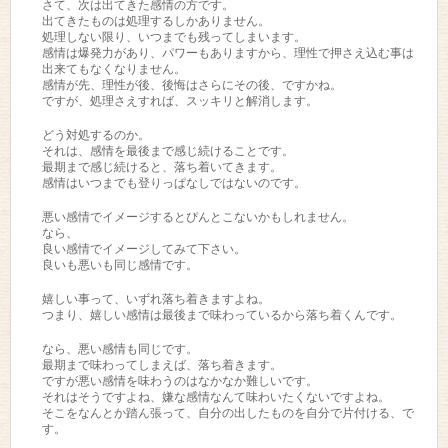
さて、次は出てきた感情の方です。
出てきたものは処理するしかありません。
処理しない限り、いつまでも残ってしまいます。
感情は爆発力があり、パワーもありますから、理性で押さえ込む事は
出来てもなくなりません。
感情が先、理性が後、後悔はさらにその後、ですかね。
ですが、処理さえすれば、スッキリと解消します。
どう対処するのか。
それは、感情を最後まで感じ続けることです。
最期まで感じ続けると、落ち着いてきます。
感情はいつまでも登りっぱなしではないのです。
悪い感情でイメージするとぴんとこないかもしれません。
なら、
良い感情でイメージしてみて下さい。
良いも悪いも同じ感情です。
嬉しい事って、いずれ落ち着きますよね。
つまり、嬉しい感情は最後まで味わっているから落ち着くんです。
なら、悪い感情も同じです。
最期まで味わってしまえば、落ち着きます。
ですが悪い感情を味わうのはなかなか難しいです。
それはそうですよね、嫌な感情なんて味わいたくないですよね。
そこをなんとか踏ん張って、自分の出したものを自分で片付ける、で
す。