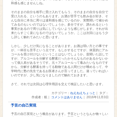
和感も感じませんしね。
そのままの自分を相手に受け入れてもらう、そのままの自分を自分で
受け入れる、というのもあります。お酒が苦手でも飲み会が好き、そ
んな自分に本当に周りは違和感を感じているのか、実際聞いて確かめ
てみるのもいいのではないでしょうか。多分ですが、誘われるという
事実があるので周りは気にしていないような感じがします。それが出
来たらすごく楽になるのではないでしょうか。ここは次回にはもう少
し詳しく触れてみたいと思います。
しかし、少しだけ気になることがあります。お酒は弱い方との事です
が、一杯目も苦手という点です。もしかするとですが、体質的にアル
コールを受け付けないということはないでしょうか。昔聞いた話しで
すが、アルコールを分解する酵素だったかそんなものがあるかないか
って個人差があるそうです。元々アルコールって毒みたいなものです
から、分解する酵素を持ってる動物である人間だけが嗜めるって、中
学時代に塾の先生であるお医者さんが言ってました。違っていればい
いのですが、少し気になりましたので触れておきます。
さて、それでは次回は心理学用語を交えて検証したいと思います。
カテゴリー：
ねえねえちょっと
｜ タグ：
作成者：航｜
コメントはありません
｜ 2016年11月3日
予言の自己実現
予言の自己実現という概念があります。予言というとなんか物々しい