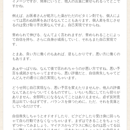
イメージですが、簡単にいうと、他人の言葉に乗せられるってとこで
すかね。
例えば、お医者さんが処方した薬がただのビタミン剤でも、個人によ
っては思わぬ効果をあげるなんてこともあります。個人差を生じさせ
るのは受け取り手次第なんですよ。自己実現ですからね。
誉められて伸びる、なんてよく言われますが、誉められることによっ
て自信を持ち、さらに自身が成長していく、それもまた自己実現で
す。
とまあ、良い方に働くのもあれば、逆もしかりです。悪い方に働くの
もあります。
あぁやっぱりね、なんて後で言われちゃうのが悪い方ですね。悪い予
言を成就させちゃってますから。悪い評価だと、自信喪失しちゃてど
んどんその通りに自己実現しちゃいます。
どうせ同じ自己実現なら、悪い予言を変えたりませんか。他人の評価
なんてあとからついてくるものですし、いちいち気にしてたら切りが
ありません。全部同じになるなんてことはありえません。必ず反対意
見は出ているはずです。バランスを保つために。ただ、それを見落と
しているだけです。
自信喪失しちゃうとオドオドしたり、ビクビクしたり受け身に回っち
ゃて自ら行動できなくなっちゃいます。まずはできることをちょっと
ずつやってみましょう。マイナスからプラスに転じるのは思ってる以