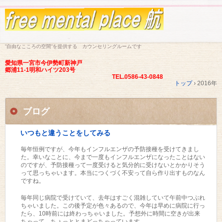
”自由なこころの空間”を提供する カウンセリングルームです
愛知県一宮市今伊勢町新神戸
郷浦11-1明和ハイツ203号
TEL.0586-43-0848
トップ
›
2016年
ブログ
いつもと違うことをしてみる
毎年恒例ですが、今年もインフルエンザの予防接種を受けてきまし
た。幸いなことに、今まで一度もインフルエンザになったことはない
のですが、予防接種って一度受けると気分的に受けないとかかりそう
って思っちゃいます。本当につくづく不安って自ら作り出すものなん
ですね。
毎年同じ病院で受けていて、去年はすごく混雑していて午前中つぶれ
ちゃいました。この後予定が色々あるので、今年は早めに病院に行っ
たら、10時前には終わっちゃいました。予想外に時間に空きが出来
ちゃって、ちょっととまどっちゃっています。