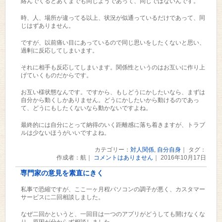
絡んでくるとあくまでも同じようであって、同じではないんです。
時、人、場所が違ってる以上、状況が似通っているだけであって、同
じはずありません。
ですが、以前痛い目にあっているので同じ思いをしたくないと思い、
過剰に反応してしまいます。
それに相手も反応してしまいます。関係性というのはお互いに作り上
げていくものだからです。
お互い様状態なんです。ですから、もしどうにかしたいなら、まずは
自分から動くしかありません。どうにかしたいから動けるのであっ
て、どうにもしたくないなら動かないですよね。
最終的には自分にとって納得のいく距離感に落ち着きますが、トラブ
ルは少ないほうがいいですよね。
カテゴリー：
対人関係
,
自分自身
｜ タグ：
作成者：航｜
コメントはありません
｜ 2016年10月17日
専門家の意見を素直にきく
私事で恐縮ですが、ここ一ヶ月程パソコンの調子が悪く、カスタマー
サービスに二回相談しました。
なぜ二回かというと、一回目は一つのアプリがどうしても開けなくな
り、原因が分からず相談しました。