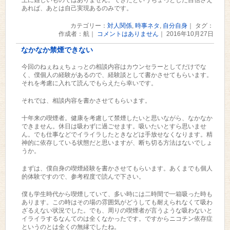
上に難しいものではありません。できたというちょっとした自信さえ
あれば、あとは自己実現あるのみです。
カテゴリー：
対人関係
,
時事ネタ
,
自分自身
｜ タグ：
作成者：航｜
コメントはありません
｜ 2016年10月27日
なかなか禁煙できない
今回のねぇねぇちょっとの相談内容はカウンセラーとしてだけでな
く、僕個人の経験があるので、経験談として書かさせてもらいます。
それを考慮に入れて読んでもらえたら幸いです。
それでは、相談内容を書かさせてもらいます。
十年来の喫煙者。健康を考慮して禁煙したいと思いながら、なかなか
できません。休日は吸わずに過ごせます。吸いたいとすら思いませ
ん。でも仕事などでイライラしたときなどは手放せなくなります。精
神的に依存している状態だと思いますが、断ち切る方法はないでしょ
うか。
まずは、僕自身の喫煙経験を書かさせてもらいます。あくまでも個人
的体験ですので、参考程度で読んで下さい。
僕も学生時代から喫煙していて、多い時には二時間で一箱吸った時も
あります。この時はその場の雰囲気がどうしても耐えられなくて吸わ
ざるえない状況でした。でも、周りの喫煙者が言うような吸わないと
イライラするなんてのは全くなかったです。ですからニコチン依存症
というのとは全くの無縁でしたね。