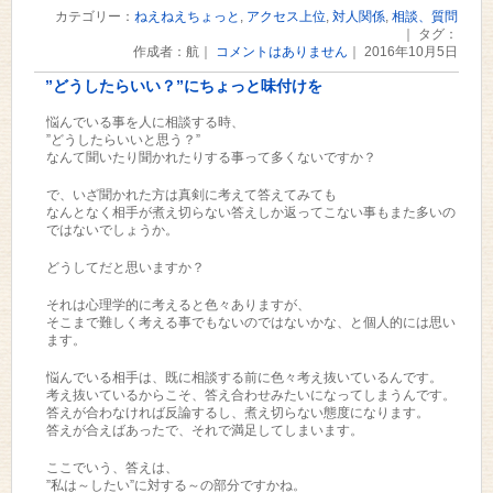
カテゴリー：
ねえねえちょっと
,
アクセス上位
,
対人関係
,
相談、質問
｜ タグ：
作成者：航｜
コメントはありません
｜ 2016年10月5日
”どうしたらいい？”にちょっと味付けを
悩んでいる事を人に相談する時、
”どうしたらいいと思う？”
なんて聞いたり聞かれたりする事って多くないですか？
で、いざ聞かれた方は真剣に考えて答えてみても
なんとなく相手が煮え切らない答えしか返ってこない事もまた多いの
ではないでしょうか。
どうしてだと思いますか？
それは心理学的に考えると色々ありますが、
そこまで難しく考える事でもないのではないかな、と個人的には思い
ます。
悩んでいる相手は、既に相談する前に色々考え抜いているんです。
考え抜いているからこそ、答え合わせみたいになってしまうんです。
答えが合わなければ反論するし、煮え切らない態度になります。
答えが合えばあったで、それで満足してしまいます。
ここでいう、答えは、
”私は～したい”に対する～の部分ですかね。