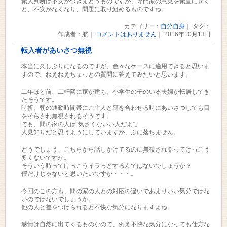
素人判断は不安がつきまとうものですが、専門家の意見を素直にきく
と、不安がなくなり、問題に取り組めるものですね。
カテゴリー：
自分自身
｜ タグ：
作成者：航｜
コメントはありません
｜ 2016年10月13日
転入者があいさつ無視
本当に久しぶりになるのですが、色々なケースに適用できると思いま
すので、ねえねえちょっとの質問に答えてみたいと思います。
二年ほど前、二軒隣に家が建ち、小学生の子のいる夫婦が転居してき
たそうです。
時折、朝の通勤時間帯にご主人と顔を合わせる時にあいさつしても目
をそらされ無視されるそうです。
でも、間の家の人は”気さくないい人だよ”。
人見知りだと思うようにしていますが、ふに落ちません。
どうでしょう、こちらから話しかけてるのに無視されるってけっこう
多くないですか。
そういう時ってけっこうイラっとするんではないでしょうか？
僕だけじゃないと思いたいですが・・・。
今回のこの方も、間の家の人との対応の違いであまりいい気分ではな
いのではないでしょうか。
他の人と差をつけられると不快な気分になりますよね。
感情は自然に出てくるものなので、例え不快な気分になっても仕方な