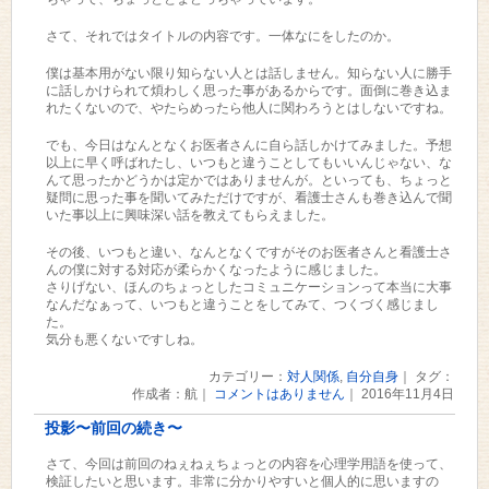
さて、それではタイトルの内容です。一体なにをしたのか。
僕は基本用がない限り知らない人とは話しません。知らない人に勝手
に話しかけられて煩わしく思った事があるからです。面倒に巻き込ま
れたくないので、やたらめったら他人に関わろうとはしないですね。
でも、今日はなんとなくお医者さんに自ら話しかけてみました。予想
以上に早く呼ばれたし、いつもと違うことしてもいいんじゃない、な
んて思ったかどうかは定かではありませんが。といっても、ちょっと
疑問に思った事を聞いてみただけですが、看護士さんも巻き込んで聞
いた事以上に興味深い話を教えてもらえました。
その後、いつもと違い、なんとなくですがそのお医者さんと看護士さ
んの僕に対する対応が柔らかくなったように感じました。
さりげない、ほんのちょっとしたコミュニケーションって本当に大事
なんだなぁって、いつもと違うことをしてみて、つくづく感じまし
た。
気分も悪くないですしね。
カテゴリー：
対人関係
,
自分自身
｜ タグ：
作成者：航｜
コメントはありません
｜ 2016年11月4日
投影〜前回の続き〜
さて、今回は前回のねぇねぇちょっとの内容を心理学用語を使って、
検証したいと思います。非常に分かりやすいと個人的に思いますの