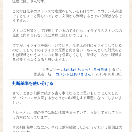
流煙は嫌、さんです。
この方は仕事のストレスで喫煙をしているわけです。ニコチン依存症
ですとちょっと難しいですが、文面から判断するとその心配はなさそ
うですね。
ストレス対策として喫煙しているのですから、イライラのストレスの
原因に向き合わなければ禁煙は難しいでしょう。
ですが、イライラを掘り下げていき、仕事上の何にイライラしている
のか、そしてそのイライラの原因と向き合い、ちゃんとした対策をと
れば喫煙というストレス対策は必要なくなり、禁煙どころか、喫煙す
る必要すらなくなると思いますよ。
カテゴリー：
ねえねえちょっと
,
自分自身
｜ タグ：
作成者：航｜
コメントはありません
｜ 2016年10月18日
判断基準を使い分ける
さて、まさか前回の続きを書く事になるとは思いもしませんでした
が、パソコンが入院するかどうかの決断をする事態になってしまいま
した。
といっとも、僕の中では既にほぼ決まっていて、入院して直してもら
う方向になっています。
その判断基準はなにか、それは以前経験したかどうかという要因は大
きいですね。