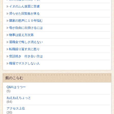
イヌのふん放置に苦慮
滞らせた回覧板が来る
隣家の怒声に１０年悩む
母が自由に出掛けるには
物事は捉え方次第
退職金で悔しさ消えない
転職繰り返す夫に怒り
世話焼き 付き合い方は
職場でマスクしない人
航のこらむ
Q&A はうつー
(5)
ねえねえちょっと
(64)
アクセス上位
(30)