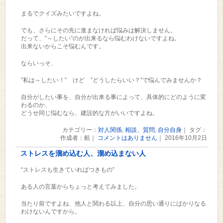
まるでクイズみたいですよね。
でも、さらにその先に進まなければ悩みは解決しません。
だって、”～したい”のが出来るなら悩むわけないですよね。
出来ないからこそ悩むんです。
ならいっそ、
”私は～したい！” けど ”どうしたらいい？”で悩んでみませんか？
自分がしたい事を、自分が出来る事によって、具体的にどのように変
わるのか、
どうせ同じ悩むなら、建設的な方がいいですよね。
カテゴリー：
対人関係
,
相談、質問
,
自分自身
｜ タグ：
作成者：航｜
コメントはありません
｜ 2016年10月2日
ストレスを溜め込む人、溜め込まない人
“ストレスも生きていればつきもの”
ある人の言葉からちょっと考えてみました。
当たり前ですよね、他人と関わる以上、自分の思い通りにばかりなる
わけないんですから。